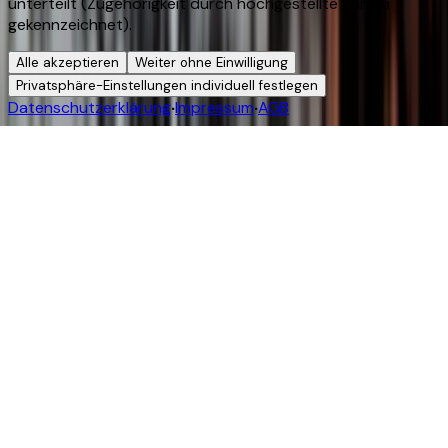
unterteilt (Zugehörigkeit durch hochgestellte Zahlen
gekennzeichnet).
Alle akzeptieren
Weiter ohne Einwilligung
Privatsphäre-Einstellungen individuell festlegen
Datenschutzerklärung
•
Impressum
•
AGB